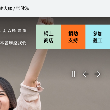
謝大順 / 鄧健泓
A
EN
繁
简
A
A
網上
捐助
參加
商店
支持
義工
本會
聯絡我們
機構簡介
善導會刊物
職位空缺
招標通告