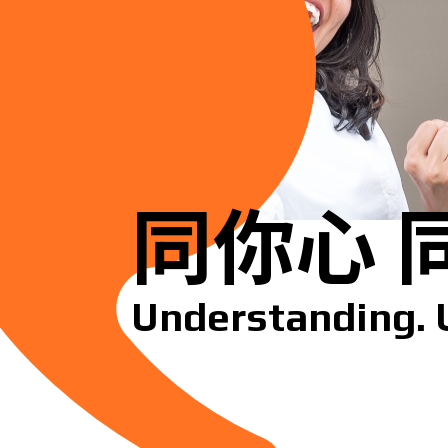
同你心 
Understanding. 