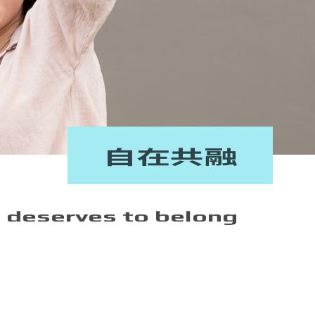
⾃在共融
 deserves to belong