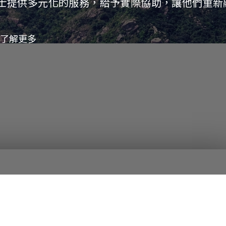
士提供多元化的服務，給予實際協助，讓他們重新
了解更多
精
職
社
多
社
神
能
區
元
區
健
發
教
共
連
康
展
育
融
繫