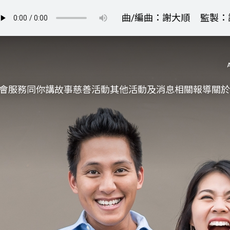
曲/編曲：謝大順
監製：
會服務
同你講故事
慈善活動
其他活動及消息
相關報導
關於
更生同行
精神健康
職能發展
社區教育
多元共融